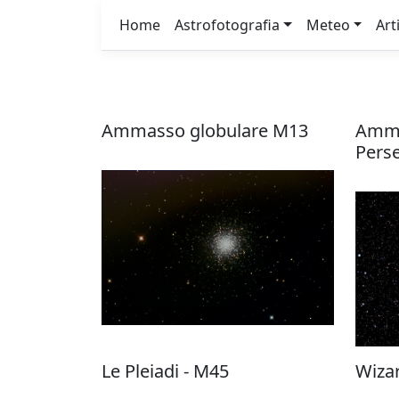
Home
Astrofotografia
Meteo
Art
Ammasso globulare M13
Amma
Pers
Le Pleiadi - M45
Wiza